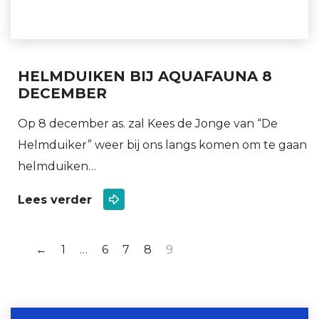
HELMDUIKEN BIJ AQUAFAUNA 8
DECEMBER
Op 8 december as. zal Kees de Jonge van “De
Helmduiker” weer bij ons langs komen om te gaan
helmduiken…
Lees verder
←
1
…
6
7
8
9