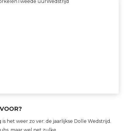
orkelen
Tweede uur
Wedstrijd
 VOOR?
het weer zo ver: de jaarlijkse Dolle Wedstrijd.
lubs, maar wel net zulke…