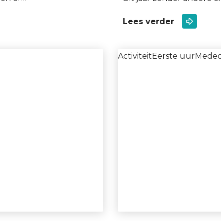
Lees verder
Activiteit
Eerste uur
Meded