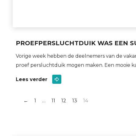
PROEFPERSLUCHTDUIK WAS EEN S
Vorige week hebben de deelnemers van de vakan
proef persluchtduik mogen maken. Een mooie k
Lees verder
←
1
…
11
12
13
14