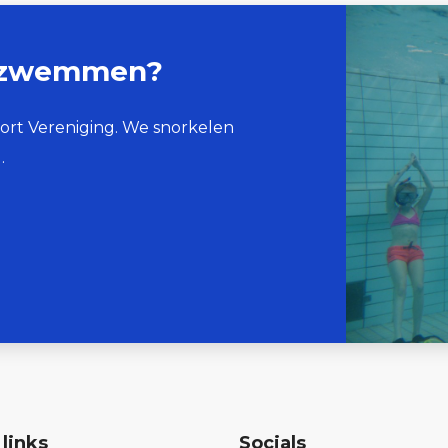
ee zwemmen?
rt Vereniging. We snorkelen
.
links
Socials