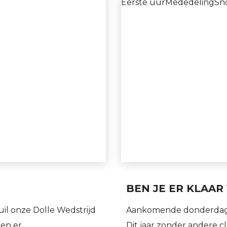
Eerste uur
Mededeling
Sn
BEN JE ER KLAAR
l onze Dolle Wedstrijd
Aankomende donderdag is 
ren er…
Dit jaar zonder andere c