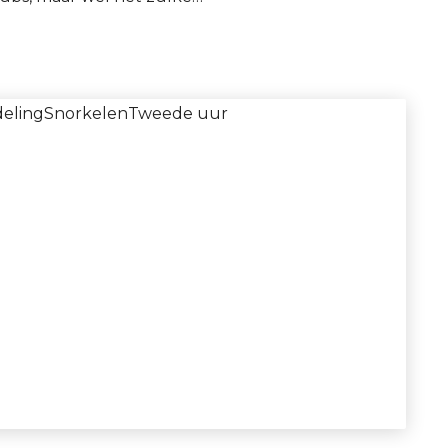
eling
Snorkelen
Tweede uur